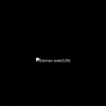
THE WEDDING OF
Willy & Sinta
Kpd Bpk/Ibu/Saudara/i
Tanpa Mengurangi Rasa Hormat, Kami Mengundang Anda Untuk Boleh