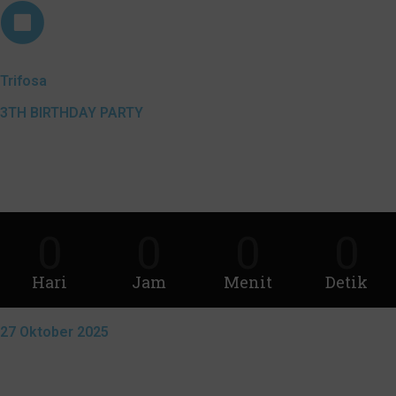
Trifosa
3TH BIRTHDAY PARTY
0
0
0
0
Hari
Jam
Menit
Detik
27 Oktober 2025