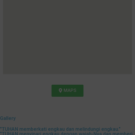
MAPS
Gallery
"TUHAN memberkati engkau dan melindungi engkau."
"TUHAN menyinari engkau dengan wajah-Nya dan memberi