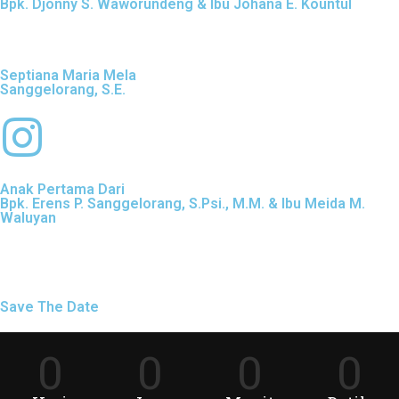
Bpk. Djonny S. Waworundeng & Ibu Johana E. Kountul
Septiana Maria Mela
Sanggelorang, S.E.
Anak Pertama Dari
Bpk. Erens P. Sanggelorang, S.Psi., M.M. & Ibu Meida M.
Waluyan
Save The Date
0
0
0
0