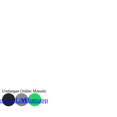
Undangan Online Manado
nstagram
Link
Whatsapp