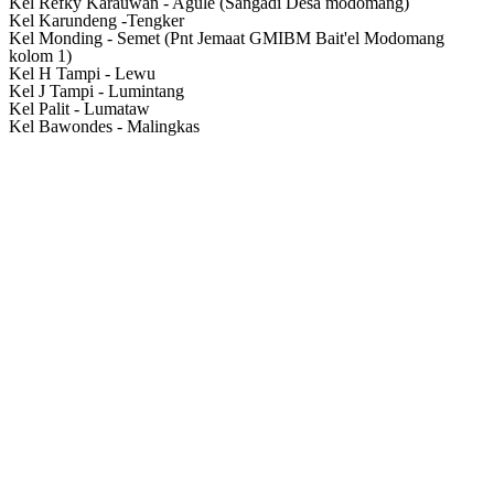
Kel Refky Karauwan - Agule (Sangadi Desa modomang)
Kel Karundeng -Tengker
Kel Monding - Semet (Pnt Jemaat GMIBM Bait'el Modomang
kolom 1)
Kel H Tampi - Lewu
Kel J Tampi - Lumintang
Kel Palit - Lumataw
Kel Bawondes - Malingkas