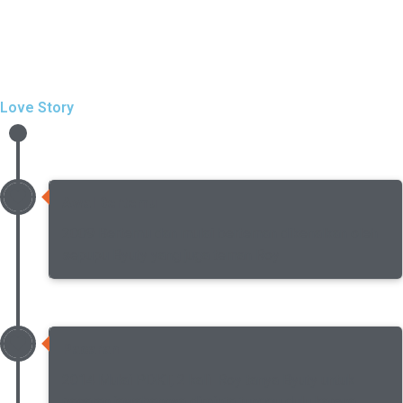
Love Story
Awal Bertemu
2009 Bertemu dan mulai berteman dikenalkan oleh
sepupu Byuty yang juga teman Roy
Pacaran
2014 Mulai PDKT, 2 kali Roy tanya Byuty untuk
pacaran jawabannya diminta tunggu dulu karena