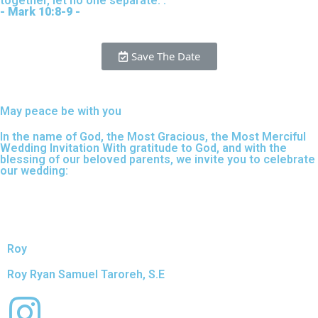
together, let no one separate.”."
- Mark 10:8-9 -
Save The Date
May peace be with you
In the name of God, the Most Gracious, the Most Merciful
Wedding Invitation With gratitude to God, and with the
blessing of our beloved parents, we invite you to celebrate
our wedding:
Roy
Roy Ryan Samuel Taroreh, S.E