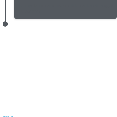
akhirnya kami memutuskan untuk menikah di tanggal
25 Mei 2025