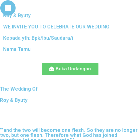
Roy & Byuty
WE INVITE YOU TO CELEBRATE OUR WEDDING
Kepada yth: Bpk/Ibu/Saudara/i
Nama Tamu
Buka Undangan
The Wedding Of
Roy & Byuty
""and the two will become one flesh.' So they are no longer
two, but one flesh. Therefore what God has joined