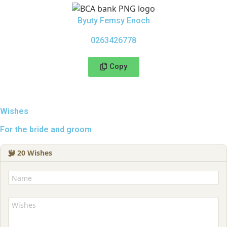
Byuty Femsy Enoch
02‍63426778
Copy
Wishes
For the bride and groom
20
Wishes