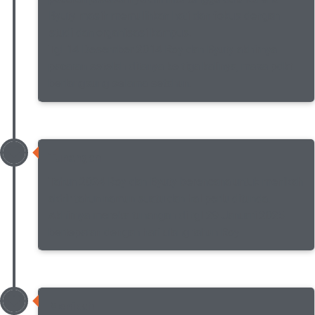
Byuty masih memulihkan hati dan fokus dengan
studi dan organisasi kampus.
Tgl 14 Desember 2014 Roy dan Byuty akhirnya
pacaran setelah ditanya ke tiga kalinya, masa pdkt
berlangsung selama setahun.
Tunangan
Tahun 2024 Roy dan Byuty berencana untuk menikah
akhir tahun namun suatu dan hal perlu ditunda.
Akhirnya mereka tunangan di tgl 29 Januari 2025
bertepatan dengan hari ulang tahun Roy
Menikah