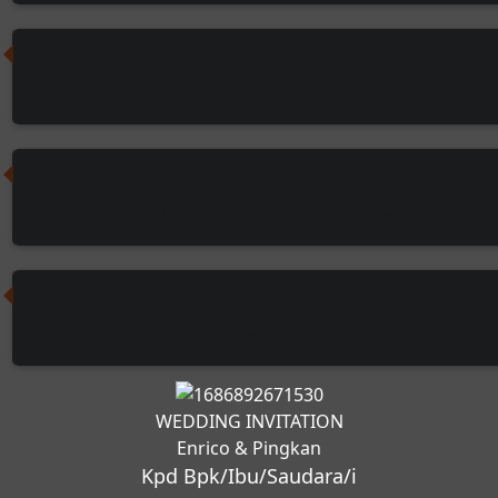
2021
Kami berpacaran pada 21 Desember 2021.
2023
28 Mei 2023 adalah hari dimana kami saling menyematkan ci
2023
24 Juni 2023 melalui sakramen pernikahan, kami berdua disa
WEDDING INVITATION
Enrico & Pingkan
Kpd Bpk/Ibu/Saudara/i