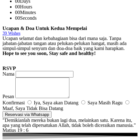
00
Days
00
Hours
00
Minutes
00
Seconds
Ucapan & Doa Untuk Kedua Mempelai
39
Wishes
Ucapan selamat dan kebahagiaan bisa dari mana saja. Tanpa
jabatan-jabatan tangan atau pelukan-pelukan hangat, masih ada
simpul-simpul senyum dan doa-doa baik yang kami harapkan.
Hope to see you soon, Stay safe and healthy!
RSVP
Nama
Pesan
Konfirmasi
Iya, Saya akan Datang
Saya Masih Ragu
Maaf, Saya Tidak Bisa Datang
Reservasi via Whatsapp
"Demikianlah mereka bukan lagi dua, melainkan satu. Karena itu,
apa yang telah dipersatukan Allah, tidak boleh diceraikan manusia."
Matius 19 : 6