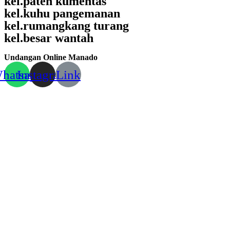
kel.pateh kumentas
kel.kuhu pangemanan
kel.rumangkang turang
kel.besar wantah
Undangan Online Manado
hatsapp
Instagram
Link