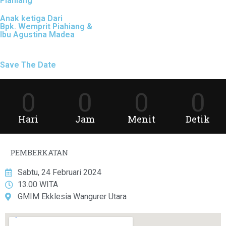
Piahiang
Anak ketiga Dari
Bpk. Wemprit Piahiang &
Ibu Agustina Madea
Save The Date
0
0
0
0
Hari
Jam
Menit
Detik
PEMBERKATAN
Sabtu, 24 Februari 2024
13.00 WITA
GMIM Ekklesia Wangurer Utara