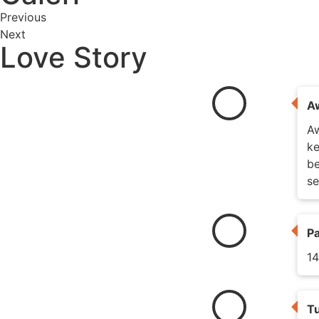
Previous
Next
Love Story
A
Aw
ke
be
se
P
14
T