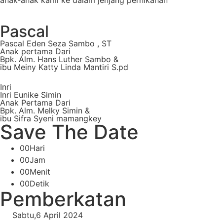
anak-anak kami ke dalam jenjang pernikahan
Pascal
Pascal Eden Seza Sambo , ST
Anak pertama Dari
Bpk. Alm. Hans Luther Sambo &
ibu Meiny Katty Linda Mantiri S.pd
Inri
Inri Eunike Simin
Anak Pertama Dari
Bpk. Alm. Melky Simin &
ibu Sifra Syeni mamangkey
Save The Date
00
Hari
00
Jam
00
Menit
00
Detik
Pemberkatan
Sabtu,6 April 2024