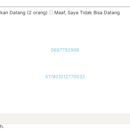
akan Datang (2 orang)
Maaf, Saya Tidak Bisa Datang
0697792966
517401012770532
h.