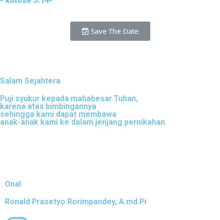
- kolose 3:14-
Save The Date
Salam Sejahtera
Puji syukur kepada mahabesar Tuhan,
karena atas bimbingannya
sehingga kami dapat membawa
anak-anak kami ke dalam jenjang pernikahan
Onal
Ronald Prasetyo Rorimpandey, A.md.Pi