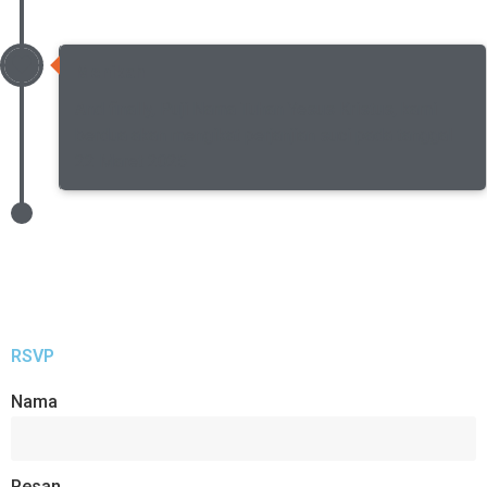
Menikah
And finally, Puji Nama Tuhan Yesus Kristus, kami
berdua akan mengikat perjanjian suci pada tanggal
22 Maret 2025
RSVP
Nama
Pesan