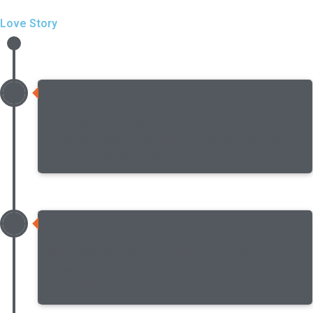
Love Story
Awal Bertemu
Kami bertemu pertama kali di salah satu tempat
nongkrong pada tanggal 17 April 2024. Pada saat
itu kami dikenalkan oleh salah satu teman.
Tunangan
Kami tidak berpacaran tetapi langsung melangkah
ke jenjang yang lebih serius yakni tunangan pada
tanggal 14 September 2024.