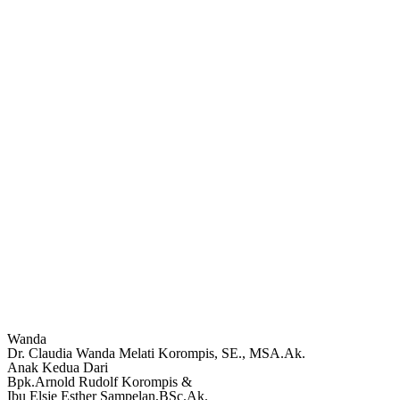
Wanda
Dr. Claudia Wanda Melati Korompis, SE., MSA.Ak.
Anak Kedua Dari
Bpk.Arnold Rudolf Korompis &
Ibu Elsje Esther Sampelan,BSc.Ak.