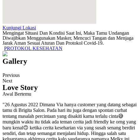
Kunjungi Lokasi
Mengingat Situasi Dan Kondisi Saat Ini, Maka Tamu Undangan
Diwajibkan Menggunakan Masker, Mencuci Tangan dan Menjaga
Jarak Aman Sesuai Aturan Dan Protokol Covid-19.
PROTOKOL KESEHATAN
Gallery
Previous
Next
Love Story
Awal Bertemu
"26 Agustus 2022 Dimana Via hanya customer yang datang sebagai
tamu di Brigita Salon. Pada hari itu juga dengan spontan curhat
tentang masalah percintaan yang disakiti karna terlalu cinta😅
mungkin waktu itu tidak ada teman cerita jadi friendly ke orng yang
baru kenal🙃 ketika cerita keseharian via yang susah senang berdiri
sendiri, dan tetap semangat menjalani hidup. Hingga salah satu
keluarganya akhirnya cerita kalo saudaranya namanya Melky ini