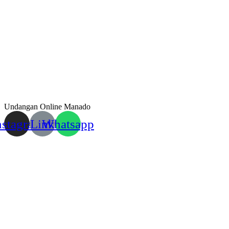
Undangan Online Manado
nstagram
Link
Whatsapp