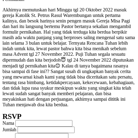
Akhirnya memutuskan hari Minggu tgl 20 Oktober 2022 masuk
gereja Katolik St. Petrus Rasul Warembungan untuk pertama
kalinya, dan besok harinya senin pengen masuk Gereja Misa Pagi
dan hari itu langsung bertemu Pastor bertanya sekalian mengambil
formulir pernikahan. Hal yang tidak terduga kita berdua berpikir
masih ada waktu panjang yang berproses saling mengenal satu sama
lain selama 3 bulan untuk belajar. Ternyata Rencana Tuhan lebih
indah untuk kita, lewat pastor bahwa kita bisa menikah sebelum
masa Advent tgl 27 November 2022. Puji Tuhan segala sesuatu
dipermudah dan kita berjodoh😇 tgl 24 November 2022 diputuskan
menjadi tgl pernikahan kita😊 Kalau di tanya bagaimana rasanya
bisa sampai di fase ini?? Sangat susah di ungkapkan banyak cerita
yang mewarnai kisah kami yang tidak bisa diceritakan satu persatu,
tentang rasa bimbang, ketidakpercayaan, kekecewaan, kebahagiaan,
dan tidak lupa rasa syukur meskipun waktu yang singkat kita telah
lewati sudah sangat banyak memberi pelajaran, dan bisa
meyakinkan hati dengan perjuangan, akhirnya sampai dititik ini
Tuhan menjawab doa kita berdua.
RSVP
Nama
Jumlah