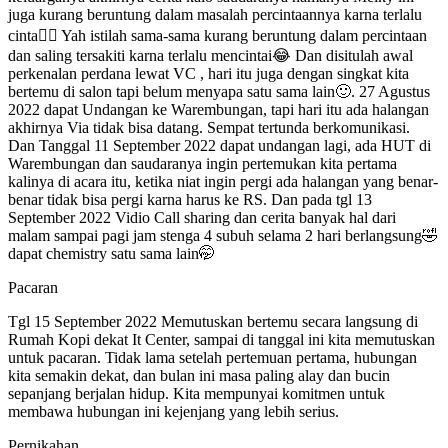
juga kurang beruntung dalam masalah percintaannya karna terlalu
cinta✌🏻 Yah istilah sama-sama kurang beruntung dalam percintaan
dan saling tersakiti karna terlalu mencintai😂 Dan disitulah awal
perkenalan perdana lewat VC , hari itu juga dengan singkat kita
bertemu di salon tapi belum menyapa satu sama lain🙂. 27 Agustus
2022 dapat Undangan ke Warembungan, tapi hari itu ada halangan
akhirnya Via tidak bisa datang. Sempat tertunda berkomunikasi.
Dan Tanggal 11 September 2022 dapat undangan lagi, ada HUT di
Warembungan dan saudaranya ingin pertemukan kita pertama
kalinya di acara itu, ketika niat ingin pergi ada halangan yang benar-
benar tidak bisa pergi karna harus ke RS. Dan pada tgl 13
September 2022 Vidio Call sharing dan cerita banyak hal dari
malam sampai pagi jam stenga 4 subuh selama 2 hari berlangsung🤣
dapat chemistry satu sama lain🤭
Pacaran
Tgl 15 September 2022 Memutuskan bertemu secara langsung di
Rumah Kopi dekat It Center, sampai di tanggal ini kita memutuskan
untuk pacaran. Tidak lama setelah pertemuan pertama, hubungan
kita semakin dekat, dan bulan ini masa paling alay dan bucin
sepanjang berjalan hidup. Kita mempunyai komitmen untuk
membawa hubungan ini kejenjang yang lebih serius.
Pernikahan