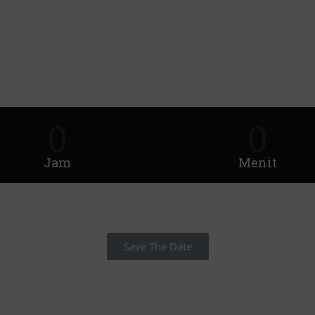
0
0
Jam
Menit
Save The Date