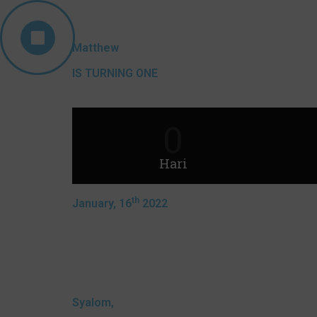
Matthew
IS TURNING ONE
0
Hari
th
January, 16
2022
Syalom,