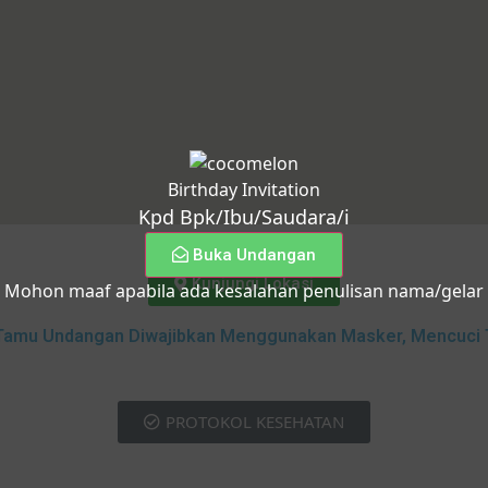
Birthday Invitation
Kpd Bpk/Ibu/Saudara/i
Buka Undangan
Kunjungi Lokasi
Mohon maaf apabila ada kesalahan penulisan nama/gelar
ka Tamu Undangan Diwajibkan Menggunakan Masker, Mencuci
PROTOKOL KESEHATAN