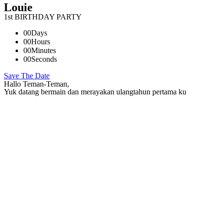
Louie
1st BIRTHDAY PARTY
00
Days
00
Hours
00
Minutes
00
Seconds
Save The Date
Hallo Teman-Teman,
Yuk datang bermain dan merayakan ulangtahun pertama ku