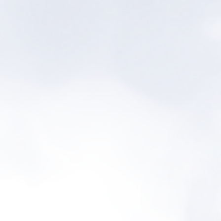
0
0
0
0
days
hours
minutes
seconds
16 November 2024
Save The Date