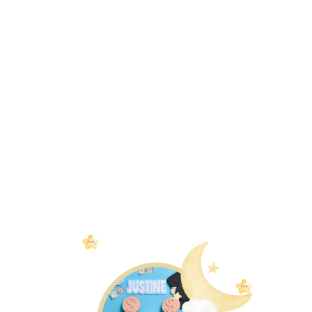
RSVP
Name
Number of person
Message