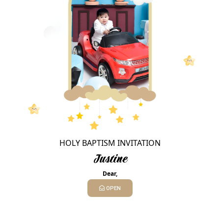
Please confirm your attendance
Yes, i will come
Sorry, i can't come
Reservation by Whatsapp
HOLY BAPTISM INVITATION
Justine
Dear,
OPEN