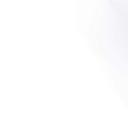
Dengan Hormat,
Dalam Rangka Misa Syukur Sakramen Baptis
Akan Di Selebran Oleh Yang Mulia Bapa
Uskup
Mgr Benedictus Estephanus Rolly Untu, MSC
Kami Dengan Senang Hati Mengundang
Bapak/ibu, Saudara/i Untuk Turut Serta
Hadir Dalam Misa Syukur Sakramen Baptis
Anak Kami