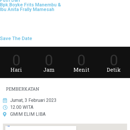
Putri Dari
Bpk.Boyke Frits Manembu &
Ibu Anita Frally Mamesah
Save The Date
0
0
0
0
Hari
Jam
Menit
Detik
PEMBERKATAN
Jumat, 3 Februari 2023
12.00 WITA
GMIM ELIM LIBA