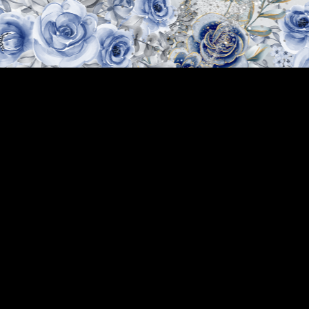
Asilia
Danela Dahula
Anak Kedua Dari
Bpk.Alm. Salman Herman Dahula &
Ibu Merturia Yohana