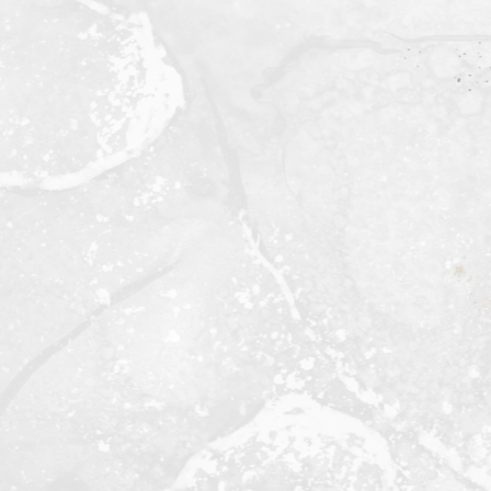
Salam Sejahtera
Dengan penuh syukur kepada Mahabesar Tuhan kita
Yesus Kristus, kami keluarga mengundang Bapak/Ibu,
Saudara-saudari untuk bersama-sama dalam acara
Pernikahan: