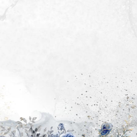
Devanglis Sidete
Anak Keempat Dari
Bpk.Zakarias Sidete &
Ibu Dorkas Betek