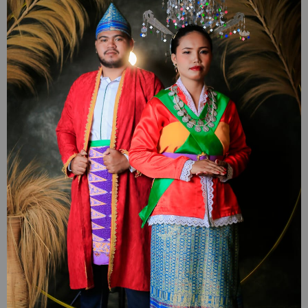
WEDDING INVITATION
Ikel & Sia
Kpd Bpk/Ibu/Saudara/i
Tanpa Mengurangi Rasa Hormat, Kami Mengundang Anda Untuk Boleh Hadir Di
Acara Pernikahan Kami.
Buka Undangan