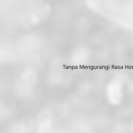
Tanpa Mengurangi Rasa Ho
Pemberkatan
Sabtu,