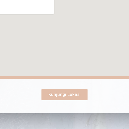
Kunjungi Lokasi