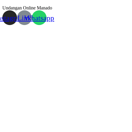
Undangan Online Manado
nstagram
Link
Whatsapp