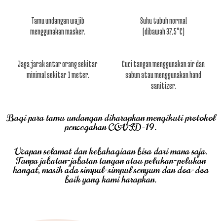
Tamu undangan wajib
Suhu tubuh normal
menggunakan masker.
(dibawah 37,5°C)
Jaga jarak antar orang sekitar
Cuci tangan menggunakan air dan
minimal sekitar 1 meter.
sabun atau menggunakan hand
sanitizer.
Bagi para tamu undangan diharapkan mengikuti protokol
pencegahan COVID-19.
Ucapan selamat dan kebahagiaan bisa dari mana saja.
Tanpa jabatan-jabatan tangan atau pelukan-pelukan
hangat, masih ada simpul-simpul senyum dan doa-doa
baik yang kami harapkan.