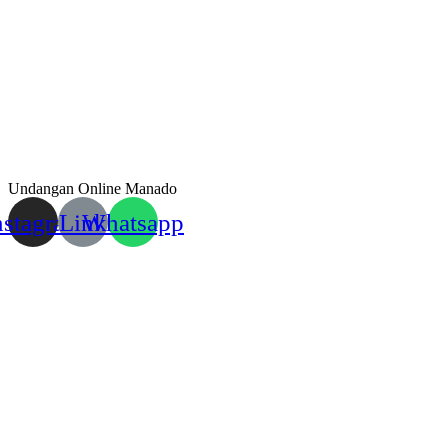
Undangan Online Manado
nstagram
Link
Whatsapp