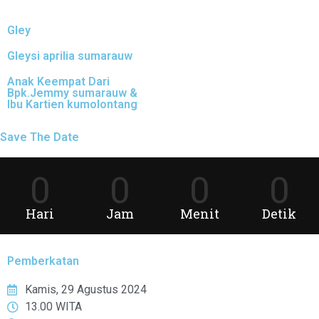
Gley
Gleysi aprilia sumarauw
Anak Keempat Dari
Bpk.Jemmy sumarauw &
Ibu Kartien kumolontang
Save The Date
0
0
0
0
Hari
Jam
Menit
Detik
Pemberkatan
Kamis, 29 Agustus 2024
13.00 WITA