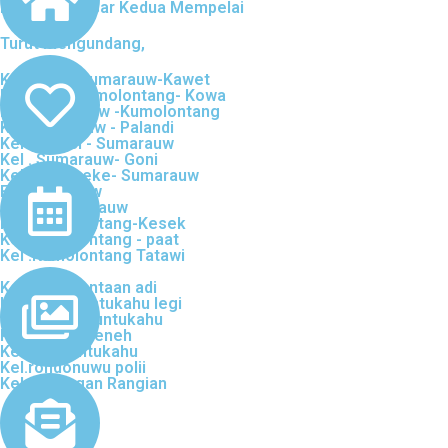
Keluarga Besar Kedua Mempelai
Turut mengundang,
Kel. besar Sumarauw-Kawet
Kel.besar Kumolontang- Kowa
Kel .Sumarauw -Kumolontang
Kel Sumarauw - Palandi
Kel .Sanusi - Sumarauw
Kel . Sumarauw- Goni
Kel .Mananeke- Sumarauw
Fiji sumarauw
Glendi sumarauw
Kel .Kumolontang-Kesek
Kel .Kumolontang - paat
Kel .Kumolontang Tatawi
Kel.besar lontaan adi
Kel.besar runtukahu legi
Kel.lontaan runtukahu
Kel.lontaan teneh
Kel.polii runtukahu
Kel.rondonuwu polii
Kel.rindengan Rangian