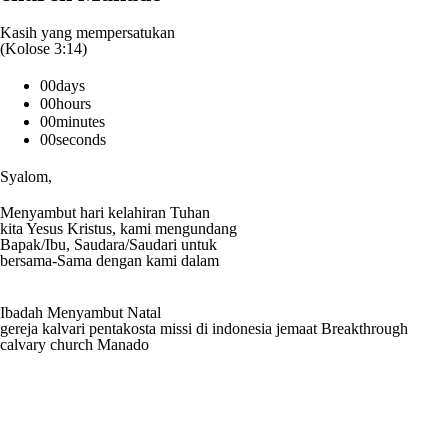
Kasih yang mempersatukan
(Kolose 3:14)
00
days
00
hours
00
minutes
00
seconds
Syalom,
Menyambut hari kelahiran Tuhan
kita Yesus Kristus, kami mengundang
Bapak/Ibu, Saudara/Saudari untuk
bersama-Sama dengan kami dalam
Ibadah Menyambut Natal
gereja kalvari pentakosta missi di indonesia jemaat Breakthrough
calvary church Manado