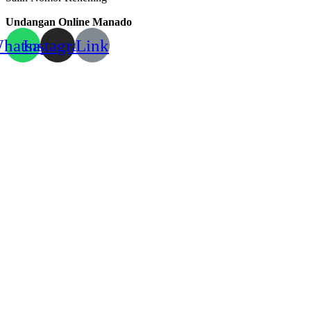
Undangan Online Manado
hatsapp
Instagram
Link