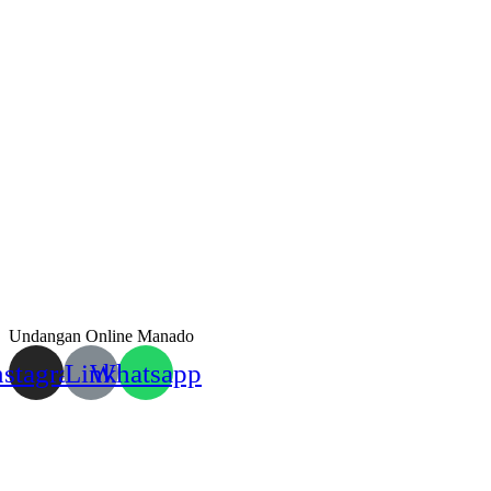
Undangan Online Manado
nstagram
Link
Whatsapp