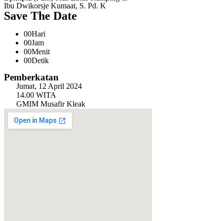
Ibu Dwikorsje Kumaat, S. Pd. K
Save The Date
00
Hari
00
Jam
00
Menit
00
Detik
Pemberkatan
Jumat, 12 April 2024
14.00 WITA
GMIM Musafir Kleak